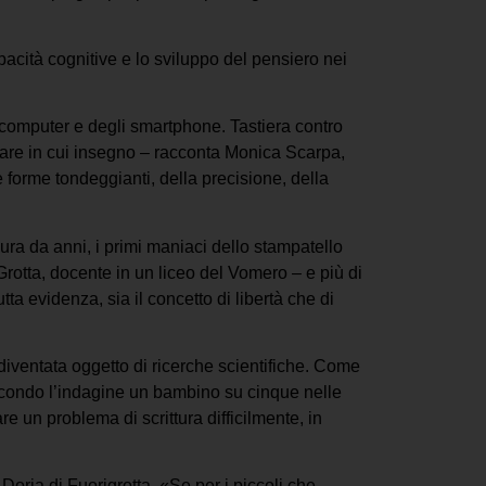
pacità cognitive e lo sviluppo del pensiero nei
i computer e degli smartphone. Tastiera contro
tare in cui insegno – racconta Monica Scarpa,
e forme tondeggianti, della precisione, della
 dura da anni, i primi maniaci dello stampatello
Grotta, docente in un liceo del Vomero – e più di
tta evidenza, sia il concetto di libertà che di
è diventata oggetto di ricerche scientifiche. Come
 secondo l’indagine un bambino su cinque nelle
re un problema di scrittura difficilmente, in
ria di Fuorigrotta. «Se per i piccoli che