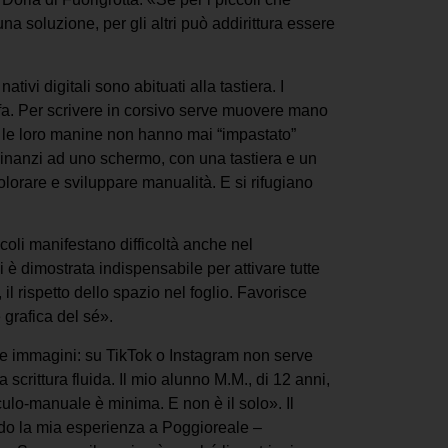
na soluzione, per gli altri può addirittura essere
vi digitali sono abituati alla tastiera. I
 fa. Per scrivere in corsivo serve muovere mano
 le loro manine non hanno mai “impastato”
, dinanzi ad uno schermo, con una tastiera e un
olorare e sviluppare manualità. E si rifugiano
oli manifestano difficoltà anche nel
è dimostrata indispensabile per attivare tutte
il rispetto dello spazio nel foglio. Favorisce
grafica del sé».
e immagini: su TikTok o Instagram non serve
scrittura fluida. Il mio alunno M.M., di 12 anni,
oculo-manuale è minima. E non è il solo». Il
ondo la mia esperienza a Poggioreale –