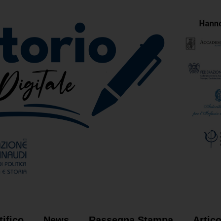
ifico
News
Rassegna Stampa
Artic