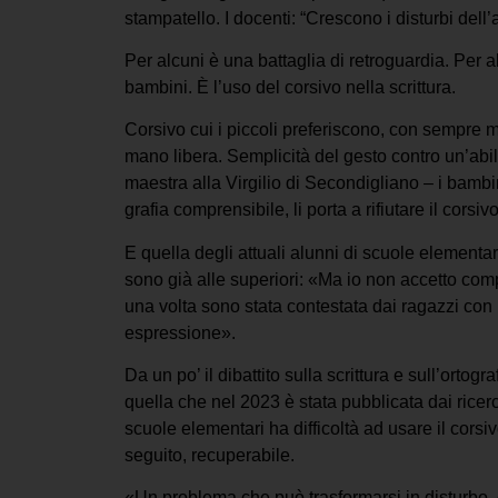
stampatello. I docenti: “Crescono i disturbi dell’
Per alcuni è una battaglia di retroguardia. Per 
bambini. È l’uso del corsivo nella scrittura.
Corsivo cui i piccoli preferiscono, con sempre m
mano libera. Semplicità del gesto contro un’ab
maestra alla Virgilio di Secondigliano – i bambin
grafia comprensibile, li porta a rifiutare il cors
E quella degli attuali alunni di scuole elementari
sono già alle superiori: «Ma io non accetto comp
una volta sono stata contestata dai ragazzi con l’
espressione».
Da un po’ il dibattito sulla scrittura e sull’orto
quella che nel 2023 è stata pubblicata dai ricer
scuole elementari ha difficoltà ad usare il corsiv
seguito, recuperabile.
«Un problema che può trasformarsi in disturbo, 