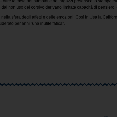
– oltre la metà dei bambini e dei ragazzi preferisce lo stampatel
: dal non uso del corsivo derivano limitate capacità di pensiero
à nella sfera degli affetti e delle emozioni. Così in Usa la Califo
derato per anni “una inutile fatica”.