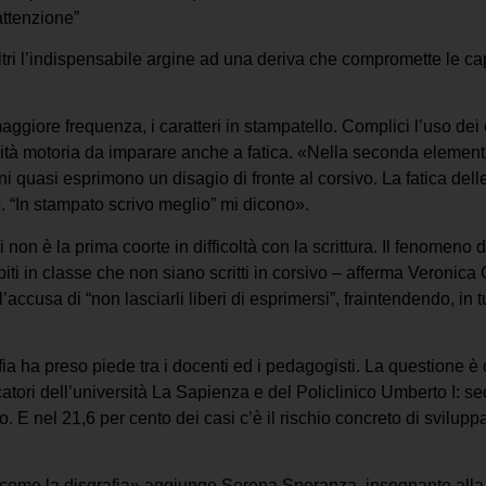
attenzione”
altri l’indispensabile argine ad una deriva che compromette le ca
aggiore frequenza, i caratteri in stampatello. Complici l’uso de
ilità motoria da imparare anche a fatica. «Nella seconda elemen
i quasi esprimono un disagio di fronte al corsivo. La fatica dell
ivo. “In stampato scrivo meglio” mi dicono».
 non è la prima coorte in difficoltà con la scrittura. Il fenomeno
iti in classe che non siano scritti in corsivo – afferma Veronica 
accusa di “non lasciarli liberi di esprimersi”, fraintendendo, in tu
grafia ha preso piede tra i docenti ed i pedagogisti. La questione 
catori dell’università La Sapienza e del Policlinico Umberto I:
o. E nel 21,6 per cento dei casi c’è il rischio concreto di sviluppa
come la disgrafia» aggiunge Serena Speranza, insegnante alla Do