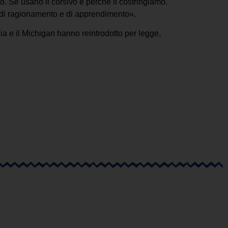
lo. Se usano il corsivo è perché li costringiamo.
, di ragionamento e di apprendimento».
rnia e il Michigan hanno reintrodotto per legge,