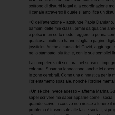
soffrono di disturbi legati alla coordinazione mot
il canale attraverso il quale si amplifica un distu
«O dell’attenzione – aggiunge Paola Damiano, doce
bambini delle mie classi, ormai da qualche anno
e polso in un certo modo, reggere la penna cor
qualcosa, piuttosto hanno sfogliato pagine digit
joystick». Anche a causa del Covid, aggiunge, «n
nello stampato, più facile, con le sue semplici l
La competenza di scrittura, nel senso di impugn
colorare. Susanna Iannaccone, anche lei docente
le zone cerebrali. Come una ginnastica per la ment
l’orientamento spaziale, nonché l’ordine mental
«Un sé che invece adesso – afferma Marina Gui
saper scrivere ma saper apparire come i social ri
quando scrive in corsivo non riesce a tenere il r
problema è trasversale alle fasce sociali, si p