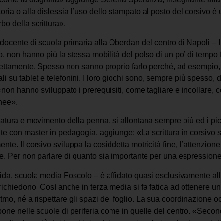
oria o alla dislessia l’uso dello stampato al posto del corsivo è u
rbo della scrittura».
nte di scuola primaria alla Oberdan del centro di Napoli – I nati
, non hanno più la stessa mobilità del polso di un po’ di tempo
rettamente. Spesso non sanno proprio farlo perché, ad esempio,
ali su tablet e telefonini. I loro giochi sono, sempre più spesso
on hanno sviluppato i prerequisiti, come tagliare e incollare, c
inee».
atura e movimento della penna, si allontana sempre più ed i picc
 con master in pedagogia, aggiunge: «La scrittura in corsivo si 
e. Il corsivo sviluppa la cosiddetta motricità fine, l’attenzione, 
e. Per non parlare di quanto sia importante per una espressione 
da, scuola media Foscolo – è affidato quasi esclusivamente all
chiedono. Così anche in terza media si fa fatica ad ottenere una 
itmo, né a rispettare gli spazi del foglio. La sua coordinazione 
ropone nelle scuole di periferia come in quelle del centro. «Sec