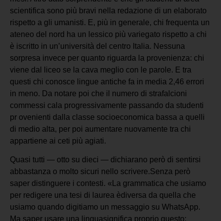
scientifica sono più bravi nella redazione di un elaborato
rispetto a gli umanisti. E, più in generale, chi frequenta un
ateneo del nord ha un lessico più variegato rispetto a chi
è iscritto in un’università del centro Italia. Nessuna
sorpresa invece per quanto riguarda la provenienza: chi
viene dal liceo se la cava meglio con le parole. E tra
questi chi conosce lingue antiche fa in media 2,46 errori
in meno. Da notare poi che il numero di strafalcioni
commessi cala progressivamente passando da studenti
pr ovenienti dalla classe socioeconomica bassa a quelli
di medio alta, per poi aumentare nuovamente tra chi
appartiene ai ceti più agiati.
Quasi tutti — otto su dieci — dichiarano però di sentirsi
abbastanza o molto sicuri nello scrivere.Senza però
saper distinguere i contesti. «La grammatica che usiamo
per redigere una tesi di laurea èdiversa da quella che
usiamo quando digitiamo un messaggio su WhatsApp.
Ma saper usare una linguasignifica proprio questo: