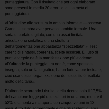
punteggiatura. Con il risultato che per ogni elaborato
sono presenti in media 20 errori, di cui la metà di
punteggiatura.
«L’abitudine alla scrittura in ambito informale — osserva
Grandi — sembra aver pervaso l’ambito formale. Una
sorta di parlato digitato, con una assai limitata
articolazione sintattica e una struttura
dell’argomentazione abbastanza “spezzettata” ». Testi
carenti di sintassi, coerenza, scelte lessicali. E l’uso di
punti e virgole ne è la manifestazione più evidente:
«D’altronde la punteggiatura non è, come spesso si
insegna, solo un fatto grafico, ha un forte valore testuale,
cioè scandisce l’organizzazione del testo. Ed è risultata
molto deficitaria».
D’altronde scorrendo i risultati della ricerca solo il 17,5%
del campione legge più di dieci libri in un anno, mentre il
52% si cimenta a malapena con cinque volumi in 12
mesi. Altro dato sorprendente è che gli studenti di area