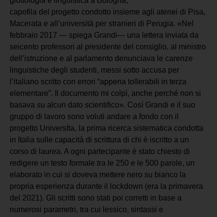
glottologia e linguistica a Bologna,
capofila del progetto condotto insieme agli atenei di Pisa,
Macerata e all’università per stranieri di Perugia. «Nel
febbraio 2017 — spiega Grandi— una lettera inviata da
seicento professori al presidente del consiglio, al ministro
dell’istruzione e al parlamento denunciava le carenze
linguistiche degli studenti, messi sotto accusa per
l’italiano scritto con errori “appena tollerabili in terza
elementare”. Il documento mi colpì, anche perché non si
basava su alcun dato scientifico». Così Grandi e il suo
gruppo di lavoro sono voluti andare a fondo con il
progetto UniversIta, la prima ricerca sistematica condotta
in Italia sulle capacità di scrittura di chi è iscritto a un
corso di laurea. A ogni partecipante è stato chiesto di
redigere un testo formale tra le 250 e le 500 parole, un
elaborato in cui si doveva mettere nero su bianco la
propria esperienza durante il lockdown (era la primavera
del 2021). Gli scritti sono stati poi corretti in base a
numerosi parametri, tra cui lessico, sintassi e