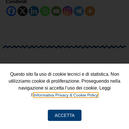
Condividi
Questo sito fa uso di cookie tecnici e di statistica. Non
utilizziamo cookie di proliferazione. Proseguendo nella
navigazione si accetta l’uso dei cookie. Leggi
l’
Informativa Privacy & Cookie Policy
Progetto a cura della
Fondazione Luigi Einaudi ETS
ACCETTA
Informativa Privacy & Cookie Policy