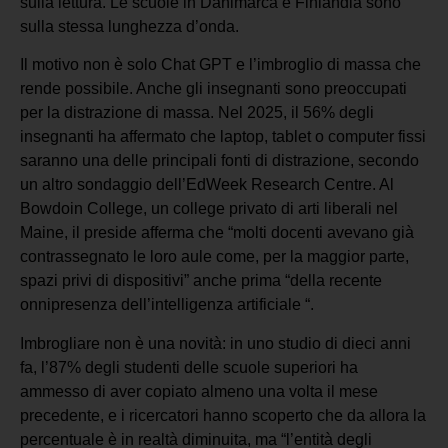
sulla lettura. Le scuole in Danimarca e Finlandia sono
sulla stessa lunghezza d’onda.
Il motivo non è solo Chat GPT e l’imbroglio di massa che
rende possibile. Anche gli insegnanti sono preoccupati
per la distrazione di massa. Nel 2025, il 56% degli
insegnanti ha affermato che laptop, tablet o computer fissi
saranno una delle principali fonti di distrazione, secondo
un altro sondaggio dell’EdWeek Research Centre. Al
Bowdoin College, un college privato di arti liberali nel
Maine, il preside afferma che “molti docenti avevano già
contrassegnato le loro aule come, per la maggior parte,
spazi privi di dispositivi” anche prima “della recente
onnipresenza dell’intelligenza artificiale “.
Imbrogliare non è una novità: in uno studio di dieci anni
fa, l’87% degli studenti delle scuole superiori ha
ammesso di aver copiato almeno una volta il mese
precedente, e i ricercatori hanno scoperto che da allora la
percentuale è in realtà diminuita, ma “l’entità degli