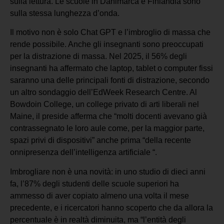
sulla lettura. Le scuole in Danimarca e Finlandia sono
sulla stessa lunghezza d’onda.
Il motivo non è solo Chat GPT e l’imbroglio di massa che
rende possibile. Anche gli insegnanti sono preoccupati
per la distrazione di massa. Nel 2025, il 56% degli
insegnanti ha affermato che laptop, tablet o computer fissi
saranno una delle principali fonti di distrazione, secondo
un altro sondaggio dell’EdWeek Research Centre. Al
Bowdoin College, un college privato di arti liberali nel
Maine, il preside afferma che “molti docenti avevano già
contrassegnato le loro aule come, per la maggior parte,
spazi privi di dispositivi” anche prima “della recente
onnipresenza dell’intelligenza artificiale “.
Imbrogliare non è una novità: in uno studio di dieci anni
fa, l’87% degli studenti delle scuole superiori ha
ammesso di aver copiato almeno una volta il mese
precedente, e i ricercatori hanno scoperto che da allora la
percentuale è in realtà diminuita, ma “l’entità degli