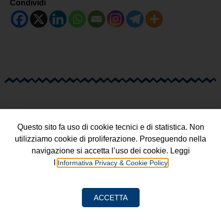
Condividi
Questo sito fa uso di cookie tecnici e di statistica. Non
utilizziamo cookie di proliferazione. Proseguendo nella
navigazione si accetta l’uso dei cookie. Leggi
l’
Informativa Privacy & Cookie Policy
Progetto a cura della
Fondazione Luigi Einaudi ETS
ACCETTA
Informativa Privacy & Cookie Policy