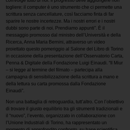
coinvolge tutto di noi. Il progresso deve aggiungere non
togliere: il computer è uno strumento che ci permette una
scrittura senza cancellature, così facciamo finta di far
sparire le nostre incertezze. Ma i nostri errori e i nostri
dubbi sono parte di noi. Prendiamo appunti”. È il
messaggio promosso dal ministro dell’Università e della
Ricerca, Anna Maria Bernini, attraverso un video
proiettato questo pomeriggio al Salone del Libro di Torino
in occasione della presentazione dell’Osservatorio Carta,
Penna & Digitale della Fondazione Luigi Einaudi. “Il Miur
– si legge al termine del filmato – partecipa alla
campagna di sensibilizzazione della scrittura a mano e
della lettura su carta promossa dalla Fondazione
Einaudi”.
Non una battaglia di retroguardia, tutt’altro. Con l’obiettivo
di trovare il giusto equilibrio tra gli strumenti tradizionali e
il “nuovo”, l’evento, organizzato in collaborazione con
l’Unione Industriali di Torino, ha rappresentato un
momento di approfondito confronto, su base scientifica,