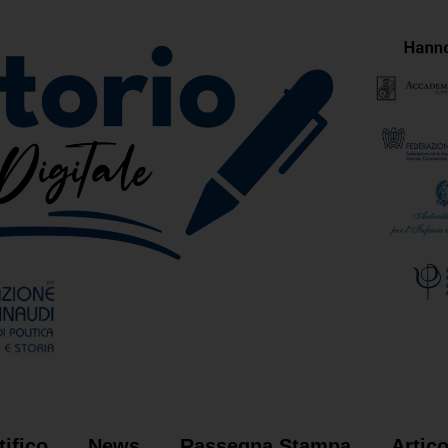
ifico
News
Rassegna Stampa
Artic