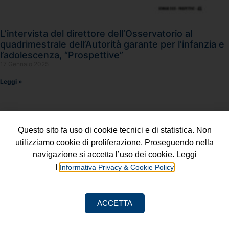
L’intervista del direttore dell’Osservatorio al
quadrimestrale dell’Autorità garante per l’infanzia e
l’adolescenza, “Prospettive”
17 Gennaio 2025
Leggi »
Questo sito fa uso di cookie tecnici e di statistica. Non
utilizziamo cookie di proliferazione. Proseguendo nella
navigazione si accetta l’uso dei cookie. Leggi
l’
Informativa Privacy & Cookie Policy
Progetto a cura della
Fondazione Luigi Einaudi ETS
ACCETTA
Informativa Privacy & Cookie Policy